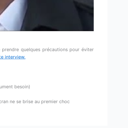
 prendre quelques précautions pour éviter
te interview.
lument besoin)
cran ne se brise au premier choc