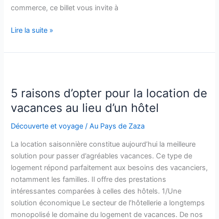
commerce, ce billet vous invite à
Se
Lire la suite »
lancer
dans
la
vente
en
5 raisons d’opter pour la location de
ligne
vacances au lieu d’un hôtel
:
4
Découverte et voyage
/
Au Pays de Zaza
conseils
La location saisonnière constitue aujourd’hui la meilleure
à
solution pour passer d’agréables vacances. Ce type de
considérer
logement répond parfaitement aux besoins des vacanciers,
notamment les familles. Il offre des prestations
intéressantes comparées à celles des hôtels. 1/Une
solution économique Le secteur de l’hôtellerie a longtemps
monopolisé le domaine du logement de vacances. De nos