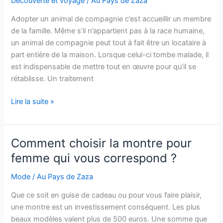
Découverte et voyage
/
Au Pays de Zaza
pour
Adopter un animal de compagnie c’est accueillir un membre
son
de la famille. Même s’il n’appartient pas à la race humaine,
anniversaire
un animal de compagnie peut tout à fait être un locataire à
?
part entière de la maison. Lorsque celui-ci tombe malade, il
est indispensable de mettre tout en œuvre pour qu’il se
rétablisse. Un traitement
Achat
Lire la suite »
de
médicaments
vétérinaires
Comment choisir la montre pour
en
femme qui vous correspond ?
ligne
:
Mode
/
Au Pays de Zaza
comment
Que ce soit en guise de cadeau ou pour vous faire plaisir,
ça
une montre est un investissement conséquent. Les plus
marche
beaux modèles valent plus de 500 euros. Une somme que
?