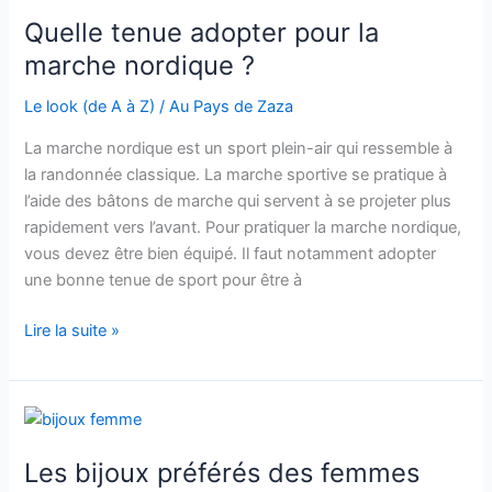
la
Quelle tenue adopter pour la
différence
marche nordique ?
entre
les
Le look (de A à Z)
/
Au Pays de Zaza
deux
La marche nordique est un sport plein-air qui ressemble à
la randonnée classique. La marche sportive se pratique à
l’aide des bâtons de marche qui servent à se projeter plus
rapidement vers l’avant. Pour pratiquer la marche nordique,
vous devez être bien équipé. Il faut notamment adopter
une bonne tenue de sport pour être à
Quelle
Lire la suite »
tenue
adopter
pour
la
marche
Les bijoux préférés des femmes
nordique