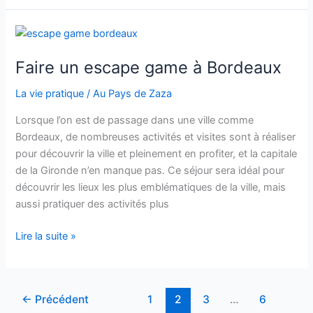
un
site
e-
commerce
Faire un escape game à Bordeaux
?
La vie pratique
/
Au Pays de Zaza
Lorsque l’on est de passage dans une ville comme
Bordeaux, de nombreuses activités et visites sont à réaliser
pour découvrir la ville et pleinement en profiter, et la capitale
de la Gironde n’en manque pas. Ce séjour sera idéal pour
découvrir les lieux les plus emblématiques de la ville, mais
aussi pratiquer des activités plus
Faire
Lire la suite »
un
escape
game
←
Précédent
1
2
3
…
6
à