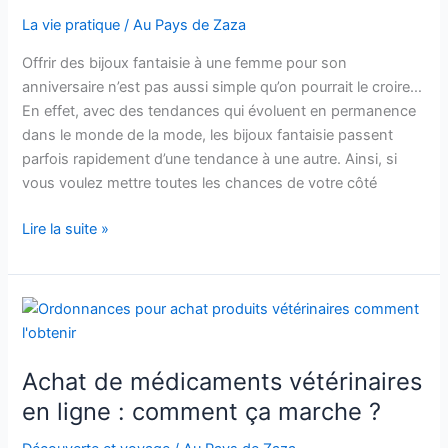
La vie pratique
/
Au Pays de Zaza
Offrir des bijoux fantaisie à une femme pour son
anniversaire n’est pas aussi simple qu’on pourrait le croire…
En effet, avec des tendances qui évoluent en permanence
dans le monde de la mode, les bijoux fantaisie passent
parfois rapidement d’une tendance à une autre. Ainsi, si
vous voulez mettre toutes les chances de votre côté
Quels
Lire la suite »
sont
les
bijoux
fantaisies
à
offrir
Achat de médicaments vétérinaires
à
en ligne : comment ça marche ?
une
femme