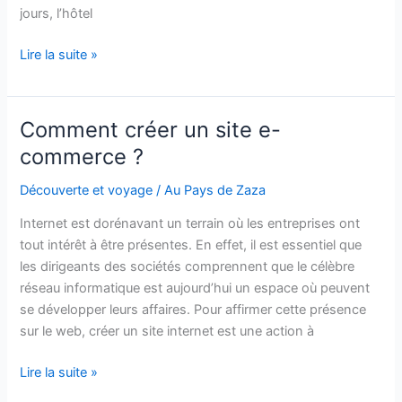
jours, l’hôtel
5
Lire la suite »
raisons
d’opter
pour
Comment créer un site e-
la
commerce ?
location
de
Découverte et voyage
/
Au Pays de Zaza
vacances
Internet est dorénavant un terrain où les entreprises ont
au
tout intérêt à être présentes. En effet, il est essentiel que
lieu
les dirigeants des sociétés comprennent que le célèbre
d’un
réseau informatique est aujourd’hui un espace où peuvent
hôtel
se développer leurs affaires. Pour affirmer cette présence
sur le web, créer un site internet est une action à
Comment
Lire la suite »
créer