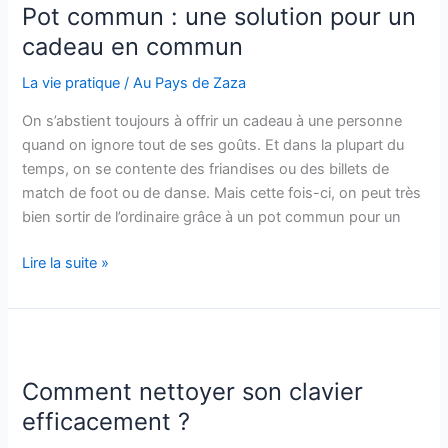
une
Pot commun : une solution pour un
boisson
cadeau en commun
La vie pratique
/
Au Pays de Zaza
On s’abstient toujours à offrir un cadeau à une personne
quand on ignore tout de ses goûts. Et dans la plupart du
temps, on se contente des friandises ou des billets de
match de foot ou de danse. Mais cette fois-ci, on peut très
bien sortir de l’ordinaire grâce à un pot commun pour un
Pot
Lire la suite »
commun :
une
solution
pour
un
Comment nettoyer son clavier
cadeau
efficacement ?
en