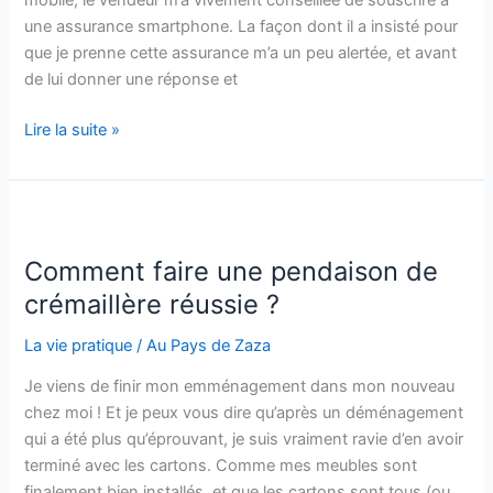
une assurance smartphone. La façon dont il a insisté pour
que je prenne cette assurance m’a un peu alertée, et avant
de lui donner une réponse et
L’assurance
Lire la suite »
smartphone
est-
elle
une
arnaque
Comment faire une pendaison de
?
crémaillère réussie ?
La vie pratique
/
Au Pays de Zaza
Je viens de finir mon emménagement dans mon nouveau
chez moi ! Et je peux vous dire qu’après un déménagement
qui a été plus qu’éprouvant, je suis vraiment ravie d’en avoir
terminé avec les cartons. Comme mes meubles sont
finalement bien installés, et que les cartons sont tous (ou