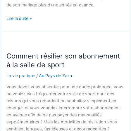
de son mariage plus d’une année en avance.
Wedding
Lire la suite »
planner
en
Italie
:
pourquoi
Comment résilier son abonnement
faire
à la salle de sport
appel
à
La vie pratique
/
Au Pays de Zaza
un
Vous devez vous absenter pour une durée prolongée, vous
expert
ne voulez plus fréquenter votre salle de sport pour des
?
raisons qui vous regardent ou souhaitez simplement en
changer, et vous voudriez interrompre votre abonnement
en avance afin de ne pas payer des mensualités
supplémentaires ? Mais les modalités de résiliation vous
semblent longues, fastidieuses et décourageantes ?