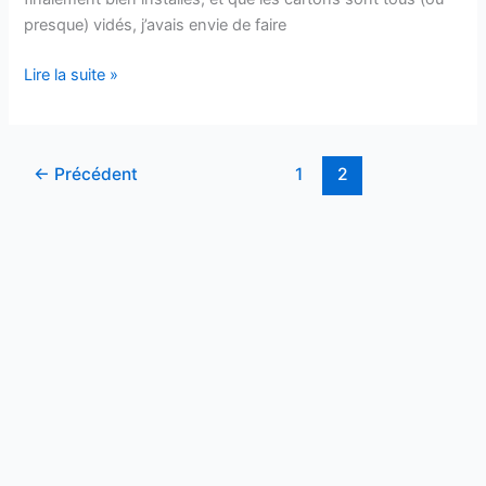
presque) vidés, j’avais envie de faire
Comment
Lire la suite »
faire
une
pendaison
←
Précédent
1
2
de
crémaillère
réussie
?