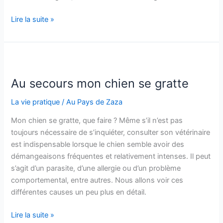
Comment
Lire la suite »
résilier
son
abonnement
à
la
Au secours mon chien se gratte
salle
La vie pratique
/
Au Pays de Zaza
de
sport
Mon chien se gratte, que faire ? Même s’il n’est pas
toujours nécessaire de s’inquiéter, consulter son vétérinaire
est indispensable lorsque le chien semble avoir des
démangeaisons fréquentes et relativement intenses. Il peut
s’agit d’un parasite, d’une allergie ou d’un problème
comportemental, entre autres. Nous allons voir ces
différentes causes un peu plus en détail.
Au
Lire la suite »