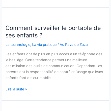
secours
mon
chien
se
gratte
Comment surveiller le portable de
ses enfants ?
La technologie
,
La vie pratique
/
Au Pays de Zaza
Les enfants ont de plus en plus accès à un téléphone dès
le bas-âge. Cette tendance permet une meilleure
assimilation des outils de communication. Cependant, les
parents ont la responsabilité de contrôler l’usage que leurs
enfants font de leur mobile.
Comment
Lire la suite »
surveiller
le
portable