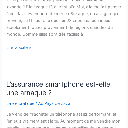
Vous posez vous cette question : quand planter la
lavande ? Elle évoque l’été, c’est sûr. Moi, elle me fait penser
à ces falaises en bord de mer en Bretagne, ou à la garrigue
provençale ! Il faut dire que sur 28 espèces recensées,
absolument toutes proviennent de régions chaudes du
monde. Comme elles sont très faciles à
Comment,
Lire la suite »
où
et
quand
planter
la
L’assurance smartphone est-elle
lavande
une arnaque ?
?
La vie pratique
/
Au Pays de Zaza
Je viens de m’acheter un téléphone assez performant, et
j’en suis vraiment satisfaite. Au moment de me vendre mon
mobile, le vendeur m’a vivement conseillée de souscrire à