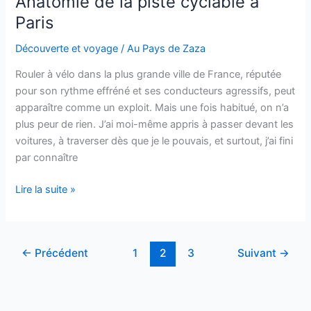
Anatomie de la piste cyclable à
en
Paris
Norvège
!
Découverte et voyage
/
Au Pays de Zaza
Rouler à vélo dans la plus grande ville de France, réputée
pour son rythme effréné et ses conducteurs agressifs, peut
apparaître comme un exploit. Mais une fois habitué, on n’a
plus peur de rien. J’ai moi-même appris à passer devant les
voitures, à traverser dès que je le pouvais, et surtout, j’ai fini
par connaître
Anatomie
Lire la suite »
de
la
piste
←
Précédent
1
2
3
Suivant
→
cyclable
à
Paris