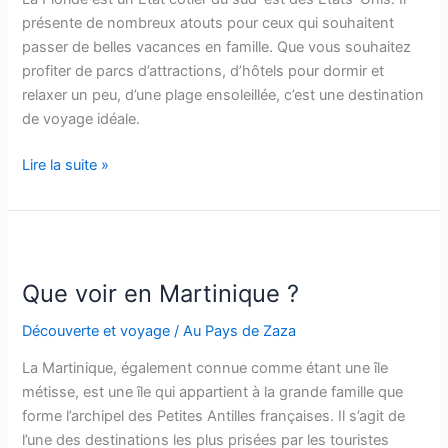
présente de nombreux atouts pour ceux qui souhaitent
passer de belles vacances en famille. Que vous souhaitez
profiter de parcs d’attractions, d’hôtels pour dormir et
relaxer un peu, d’une plage ensoleillée, c’est une destination
de voyage idéale.
Voyage
Lire la suite »
en
Floride
:
3
belles
Que voir en Martinique ?
destinations
Découverte et voyage
/
Au Pays de Zaza
pour
vos
La Martinique, également connue comme étant une île
vacances
métisse, est une île qui appartient à la grande famille que
en
forme l’archipel des Petites Antilles françaises. Il s’agit de
famille
l’une des destinations les plus prisées par les touristes