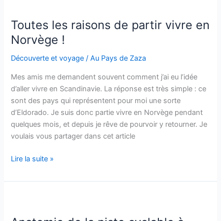
une
colonie
Toutes les raisons de partir vivre en
de
Norvège !
vacances
en
Découverte et voyage
/
Au Pays de Zaza
hiver
Mes amis me demandent souvent comment j’ai eu l’idée
d’aller vivre en Scandinavie. La réponse est très simple : ce
sont des pays qui représentent pour moi une sorte
d’Eldorado. Je suis donc partie vivre en Norvège pendant
quelques mois, et depuis je rêve de pourvoir y retourner. Je
voulais vous partager dans cet article
Toutes
Lire la suite »
les
raisons
de
partir
vivre