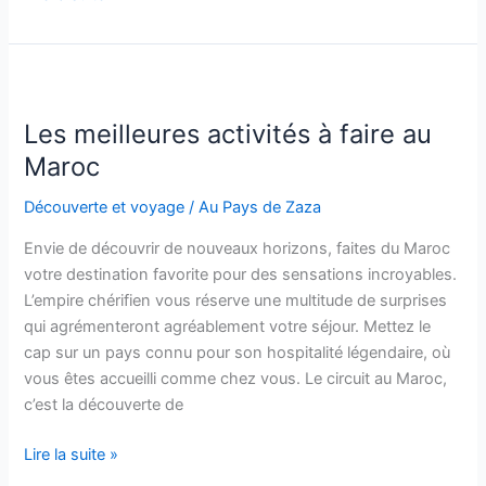
des
plus
belles
plages
à
Les meilleures activités à faire au
découvrir
Maroc
sur
les
Découverte et voyage
/
Au Pays de Zaza
côtes
Envie de découvrir de nouveaux horizons, faites du Maroc
mexicaines
votre destination favorite pour des sensations incroyables.
L’empire chérifien vous réserve une multitude de surprises
qui agrémenteront agréablement votre séjour. Mettez le
cap sur un pays connu pour son hospitalité légendaire, où
vous êtes accueilli comme chez vous. Le circuit au Maroc,
c’est la découverte de
Les
Lire la suite »
meilleures