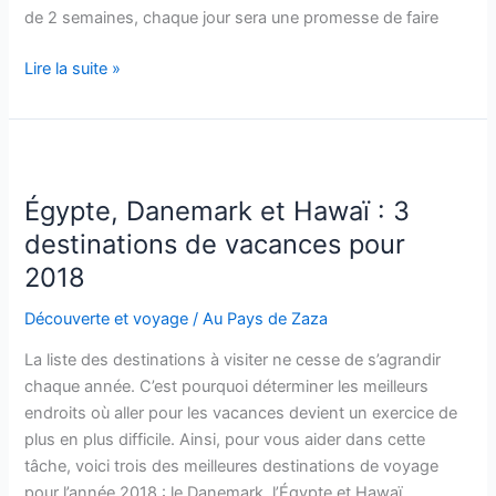
de 2 semaines, chaque jour sera une promesse de faire
Voyage
Lire la suite »
aux
Bahamas
:
que
faire
Égypte, Danemark et Hawaï : 3
en
destinations de vacances pour
deux
2018
semaines
?
Découverte et voyage
/
Au Pays de Zaza
La liste des destinations à visiter ne cesse de s’agrandir
chaque année. C’est pourquoi déterminer les meilleurs
endroits où aller pour les vacances devient un exercice de
plus en plus difficile. Ainsi, pour vous aider dans cette
tâche, voici trois des meilleures destinations de voyage
pour l’année 2018 : le Danemark, l’Égypte et Hawaï.