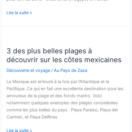
Égypte,
Lire la suite »
Danemark
et
Hawaï
:
3
3 des plus belles plages à
destinations
découvrir sur les côtes mexicaines
de
vacances
Découverte et voyage
/
Au Pays de Zaza
pour
Le Mexique est entouré à la fois par l’Atlantique et le
2018
Pacifique. Ce qui en fait une excellente destination pour les
amoureux de la plage et des fonds marins. Voici
notamment quelques exemples des plages considérées
comme les plus belles du pays : Playa Paraiso, Playa del
Carmen, et Playa Delfines
3
Lire la suite »