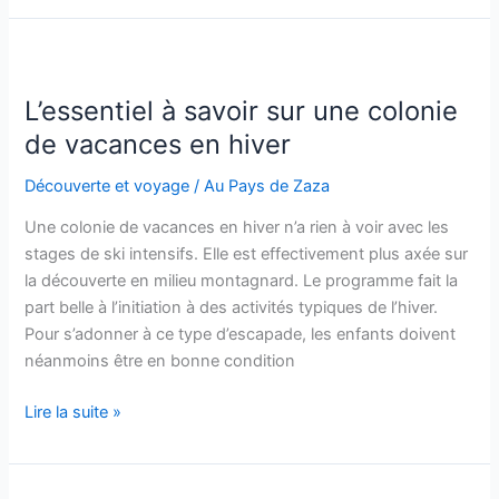
activités
à
faire
au
L’essentiel à savoir sur une colonie
Maroc
de vacances en hiver
Découverte et voyage
/
Au Pays de Zaza
Une colonie de vacances en hiver n’a rien à voir avec les
stages de ski intensifs. Elle est effectivement plus axée sur
la découverte en milieu montagnard. Le programme fait la
part belle à l’initiation à des activités typiques de l’hiver.
Pour s’adonner à ce type d’escapade, les enfants doivent
néanmoins être en bonne condition
L’essentiel
Lire la suite »
à
savoir
sur