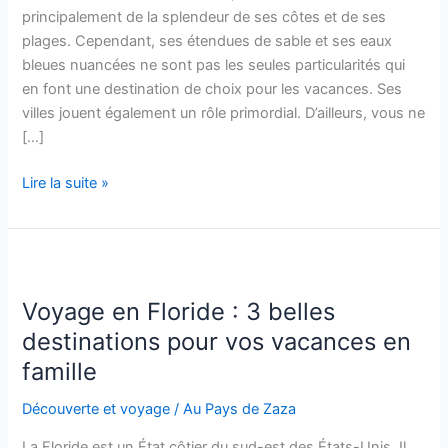
principalement de la splendeur de ses côtes et de ses
plages. Cependant, ses étendues de sable et ses eaux
bleues nuancées ne sont pas les seules particularités qui
en font une destination de choix pour les vacances. Ses
villes jouent également un rôle primordial. D’ailleurs, vous ne
[…]
Guide
Lire la suite »
voyage
Australie
:
4
villes
Voyage en Floride : 3 belles
australiennes
destinations pour vos vacances en
incontournables
famille
!
Découverte et voyage
/
Au Pays de Zaza
La Floride est un État côtier du sud-est des États-Unis. Il